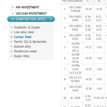
NO
MATERIAL
C
Si
JIS G3461
1
<0.18
<0.35
STB340
JIS G4051
0.18-
0.15-
2
S20C
0.23
0.35
JIS G4051
0.42-
0.15-
3
S45C
0.48
0.35
JIS G4051
0.52-
0.15-
4
S55C
0.58
0.35
ASTM
5
A216
<0.25
<0.6
WCA
ASTM
6
A216
<0.30
<0.6
WCB
ASTM
7
A532
<0.30
<0.6
LCC/LCB
JIS G5151
8
<0.30
<0.6
SCPH2
JIS G3101
9
<0.30
<0.6
SS41
0.18-
10
IC 1020
0.20-1.0
0
0.23
0.25-